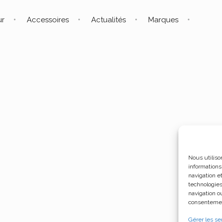
ur
Accessoires
Actualités
Marques
Nous utiliso
informations
navigation e
technologies
navigation ou
consentement
Gérer les se