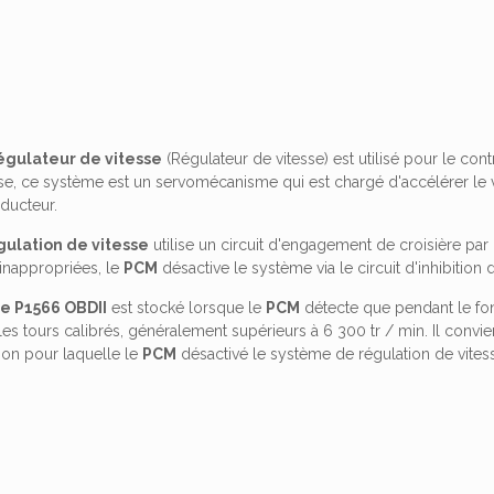
égulateur de vitesse
(Régulateur de vitesse) est utilisé pour le co
se, ce système est un servomécanisme qui est chargé d'accélérer le vé
ducteur.
ulation de vitesse
utilise un circuit d'engagement de croisière pa
 inappropriées, le
PCM
désactive le système via le circuit d'inhibition d
e P1566 OBDII
est stocké lorsque le
PCM
détecte que pendant le fon
s tours calibrés, généralement supérieurs à 6 300 tr / min. Il convien
ison pour laquelle le
PCM
désactivé le système de régulation de vitesse