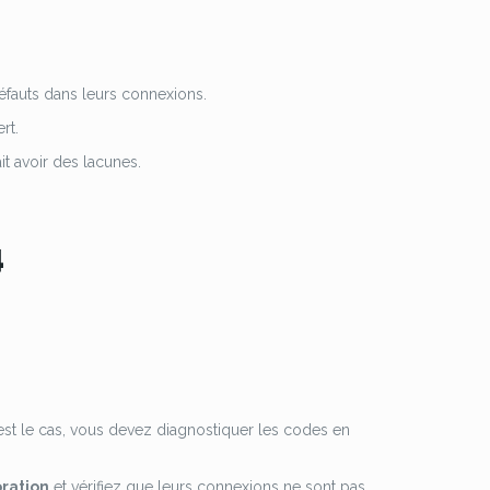
éfauts dans leurs connexions.
rt.
it avoir des lacunes.
4
l est le cas, vous devez diagnostiquer les codes en
ration
et vérifiez que leurs connexions ne sont pas