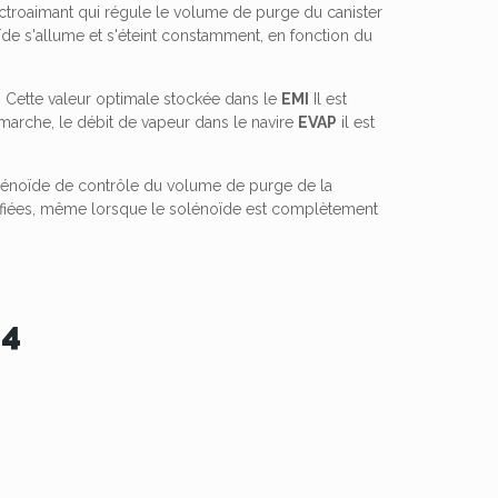
ectroaimant qui régule le volume de purge du canister
ïde s'allume et s'éteint constamment, en fonction du
. Cette valeur optimale stockée dans le
EMI
Il est
marche, le débit de vapeur dans le navire
EVAP
il est
solénoïde de contrôle du volume de purge de la
cifiées, même lorsque le solénoïde est complètement
44