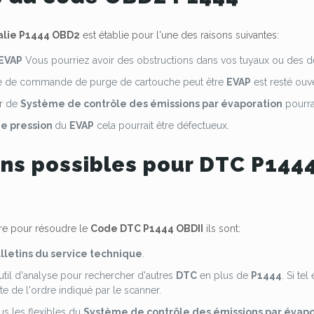
lie P1444 OBD2
est établie pour l'une des raisons suivantes:
EVAP
Vous pourriez avoir des obstructions dans vos tuyaux ou des d
e de commande de purge de cartouche peut être
EVAP
est resté ouve
r de
Système de contrôle des émissions par évaporation
pourra
e pression
du
EVAP
cela pourrait être défectueux.
ons possibles pour DTC P144
vre pour résoudre le
Code DTC P1444 OBDII
ils sont:
lletins du service technique
.
outil d'analyse pour rechercher d'autres
DTC
en plus de
P1444
. Si te
e de l'ordre indiqué par le scanner.
us les flexibles du
Système de contrôle des émissions par évapo