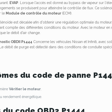
urant.
EVAP
. Lorsque l'accès est donné au bypass de vapeur sur l'él
angements se produisent pour atteindre le contrôle de flux. Ce soléno
r le
Module de contrôle du moteur
(ECM).
lénoïde est décalée afin d'obtenir une régulation optimale du moteur
ant compte des différentes conditions du moteur. Avec le moteur en 
ue le débit d'air change.
ostic OBDII P1444
Concerne les véhicules Nissan et Infiniti, avec 
 Le débit de purge est détecté dans des conditions de conduite spé
mes du code de panne P14
umière
Vérifier le moteur
.
du rendement énergétique.
 du code OBD2 P1444