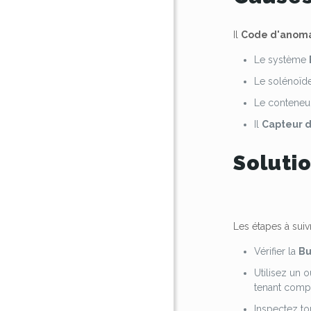
Il
Code d'anoma
Le système
Le solénoïd
Le conteneu
Il
Capteur d
Soluti
Les étapes à sui
Vérifier la
Bu
Utilisez un 
tenant compt
Inspectez to