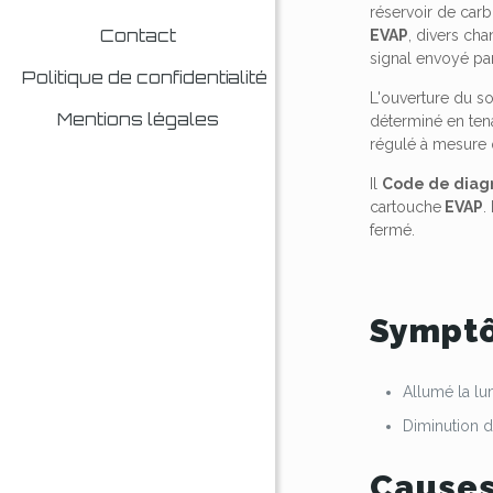
réservoir de carb
Contact
EVAP
, divers ch
signal envoyé pa
Politique de confidentialité
L'ouverture du so
Mentions légales
déterminé en ten
régulé à mesure q
Il
Code de diagn
cartouche
EVAP
.
fermé.
Symptô
Allumé la l
Diminution 
Causes