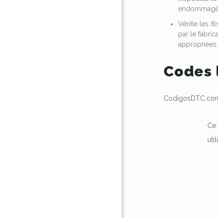
endommagées
Vérifie les
par le fabri
appropriées
Codes 
CodigosDTC.com 
Ce 
uti