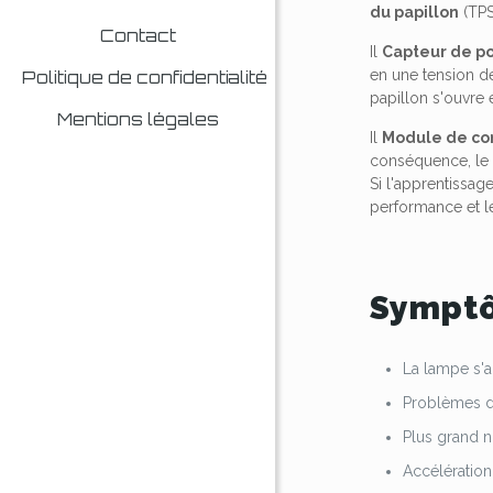
du papillon
(TPS
Contact
Il
Capteur de po
en une tension d
Politique de confidentialité
papillon s'ouvre
Mentions légales
Il
Module de co
conséquence, l
Si l'apprentissag
performance et 
Symptô
La lampe s'
Problèmes d
Plus grand 
Accélération 