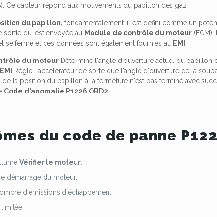
). Ce capteur répond aux mouvements du papillon des gaz.
sition du papillon,
fondamentalement, il est défini comme un potenti
e sortie qui est envoyée au
Module de contrôle du moteur
(ECM). E
 et se ferme et ces données sont également fournies au
EMI
.
ntrôle du moteur
Détermine l'angle d'ouverture actuel du papillon 
e
EMI
Règle l'accélérateur de sorte que l'angle d'ouverture de la soup
e de la position du papillon à la fermeture n'est pas terminé avec su
le
Code d'anomalie P1226 OBD2
.
mes du code de panne P12
allume
Vérifier le moteur
.
e démarrage du moteur.
nombre d'émissions d'échappement.
limitée.