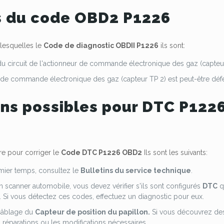
 du code OBD2 P1226
 lesquelles le
Code de diagnostic OBDII P1226
ils sont:
u circuit de l'actionneur de commande électronique des gaz (capteu
 de commande électronique des gaz (capteur TP 2) est peut-être déf
ons possibles pour DTC P122
re pour corriger le
Code DTC P1226 OBD2
Ils sont les suivants:
mier temps, consultez le
Bulletins du service technique
.
 un scanner automobile, vous devez vérifier s'ils sont configurés
DTC
q
. Si vous détectez ces codes, effectuez un diagnostic pour eux.
 câblage du
Capteur de position du papillon.
Si vous découvrez des
s réparations ou les modifications nécessaires.