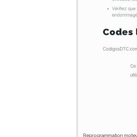
Vérifiez que
endommagées.
Codes 
CodigosDTC.com 
Ce 
uti
Reprogrammation mote