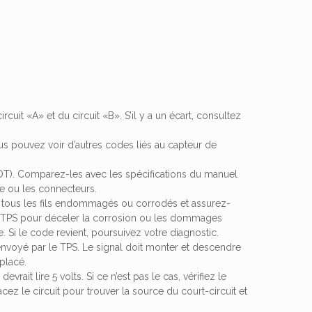
uit «A» et du circuit «B». S’il y a un écart, consultez
s pouvez voir d’autres codes liés au capteur de
 (WOT). Comparez-les avec les spécifications du manuel
ge ou les connecteurs.
 tous les fils endommagés ou corrodés et assurez-
s TPS pour déceler la corrosion ou les dommages
e. Si le code revient, poursuivez votre diagnostic.
 envoyé par le TPS. Le signal doit monter et descendre
placé.
rait lire 5 volts. Si ce n’est pas le cas, vérifiez le
tracez le circuit pour trouver la source du court-circuit et