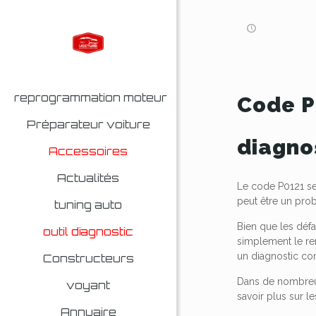
reprogrammation moteur
Code P
Préparateur voiture
diagnos
Accessoires
Actualités
Le code P0121 se
peut être un prob
tuning auto
Bien que les déf
outil diagnostic
simplement le re
un diagnostic co
Constructeurs
Dans de nombreux
voyant
savoir plus sur l
Annuaire