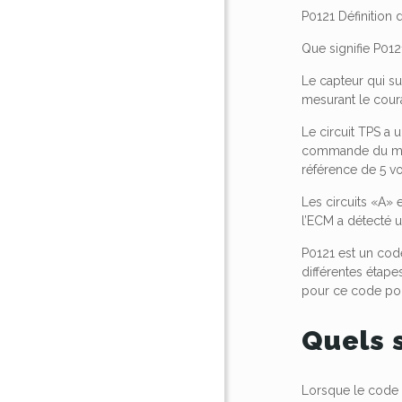
P0121 Définition 
Que signifie P012
Le capteur qui su
mesurant le coura
Le circuit TPS a 
commande du mote
référence de 5 vo
Les circuits «A» 
l’ECM a détecté un
P0121 est un cod
différentes étape
pour ce code pou
Quels 
Lorsque le code d