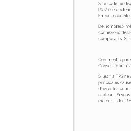
Si le code ne dis
P0121 se déclench
Erreurs courantes
De nombreux méca
connexions desse
composants. Si l
Comment réparer
Conseils pour évit
Si les fils TPS n
principales caus
d’éviter les cou
capteurs. Si vou
moteur. L’identifi