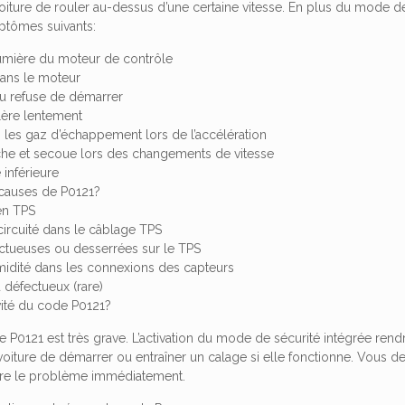
iture de rouler au-dessus d’une certaine vitesse. En plus du mode 
ptômes suivants:
 lumière du moteur de contrôle
ans le moteur
u refuse de démarrer
lère lentement
 les gaz d’échappement lors de l’accélération
he et secoue lors des changements de vitesse
inférieure
 causes de P0121?
en TPS
circuité dans le câblage TPS
tueuses ou desserrées sur le TPS
idité dans les connexions des capteurs
 défectueux (rare)
vité du code P0121?
P0121 est très grave. L’activation du mode de sécurité intégrée rendra
oiture de démarrer ou entraîner un calage si elle fonctionne. Vous d
udre le problème immédiatement.