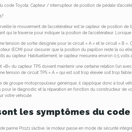
du code Toyota: Capteur / interrupteur de position de pédale d’accél
1?
rveille le mouvement de l’accélérateur est le capteur de position de l
nt qui le traverse pour indiquer la position de l’accélérateur. Lorsque 
une tension de sortie désignée pour le circuit « A » et le circuit « B ».
ur (ECM) pour s’assurer que la position du papillon reste là où elle
lts au capteur. Habituellement, le capteur mesurera environ 0,5 volts au
et «B» du capteur TPS doivent maintenir une certaine relation l’un av
e tension de circuit TPS « A » qui est soit trop élevée soit trop faible 
e de groupe motopropulseur générique, il s’applique donc à tout vé
s pour le diagnostic et la réparation en fonction du constructeur de vo
r votre véhicule.
sont les symptômes du code
e panne P0121 s’active, le moteur passe en mode de sécurité intégrée 