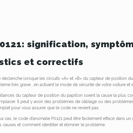
0121: signification, symptôm
tics et correctifs
 déclenche lorsque les circuits «A» et «B» du capteur de position du
lème très grave , en activant le mode de sécurité de votre voiture et
aillances du capteur de position du papillon soient la cause la plus
mplacer. Il peut y avoir des problèmes de câblage ou des problèmes é
mplet pour vous assurer que le code ne revient pas.
 cas, le code d’anomalie P0121 peut être facilement effacé dans un ga
es causes et comment identifier et éliminer le problème.