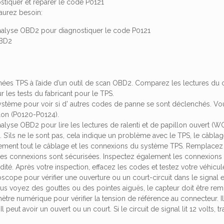
iquer et réparer le code P0121
 aurez besoin:
d’analyse OBD2 pour diagnostiquer le code P0121
OBD2
l
es TPS à l’aide d’un outil de scan OBD2. Comparez les lectures du circ
 les tests du fabricant pour le TPS.
ystème pour voir si d’ autres codes de panne se sont déclenchés. Vou
llon (P0120-P0124).
d’analyse OBD2 pour lire les lectures de ralenti et de papillon ouvert
. S’ils ne le sont pas, cela indique un problème avec le TPS, le câbla
lement tout le câblage et les connexions du système TPS. Remplacez
les connexions sont sécurisées. Inspectez également les connexion
dité. Après votre inspection, effacez les codes et testez votre véhicul
loscope pour vérifier une ouverture ou un court-circuit dans le signal
ous voyez des gouttes ou des pointes aiguës, le capteur doit être rem
ètre numérique pour vérifier la tension de référence au connecteur. Il dev
Il peut avoir un ouvert ou un court. Si le circuit de signal lit 12 volts, 