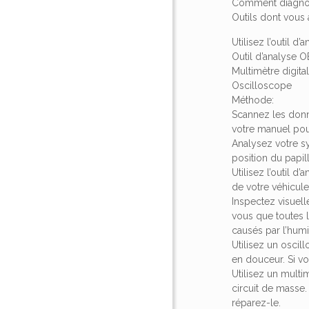
Comment diagnost
Outils dont vous
Utilisez l’outil 
Outil d’analyse 
Multimètre digita
Oscilloscope
Méthode:
Scannez les donné
votre manuel pour
Analysez votre s
position du papi
Utilisez l’outil 
de votre véhicule
Inspectez visuel
vous que toutes 
causés par l’humi
Utilisez un oscil
en douceur. Si v
Utilisez un multim
circuit de masse. 
réparez-le.