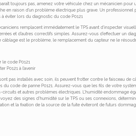
paraît toujours pas, amenez votre véhicule chez un mécanicien pour u
e en raison d’un problème électrique plus grave. Un professionnel po
 à éviter lors du diagnostic du code P0121
niciens remplacent immédiatement le TPS avant d’inspecter visuelle
rrées et d’autres correctifs simples. Assurez-vous d’effectuer un di
e câblage est le problème, le remplacement du capteur ne le résoudr
 le code P0121
er P0121 à l’avenir
e sont pas installés avec soin, ils peuvent frotter contre le faisceau d
es du code de panne P0121. Assurez-vous que les fils de votre systèm
rts-circuits et autres problèmes électriques. L’humidité endommage 
s voyez des signes d’humidité sur le TPS ou ses connexions, détermi
cation et la fixation de la source de la fuite éviteront de futurs domma