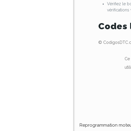
Vérifiez le 
vérification
Codes 
© CodigosDTC.co
Ce 
uti
Reprogrammation mote