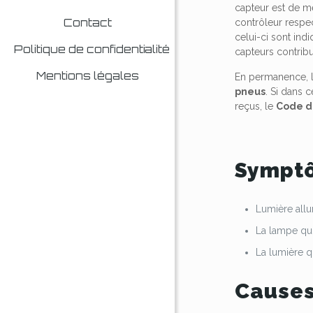
capteur est de me
Contact
contrôleur respec
celui-ci sont ind
Politique de confidentialité
capteurs contribu
Mentions légales
En permanence, 
pneus
. Si dans 
reçus, le
Code d
Symptô
Lumière al
La lampe qui
La lumière 
Causes