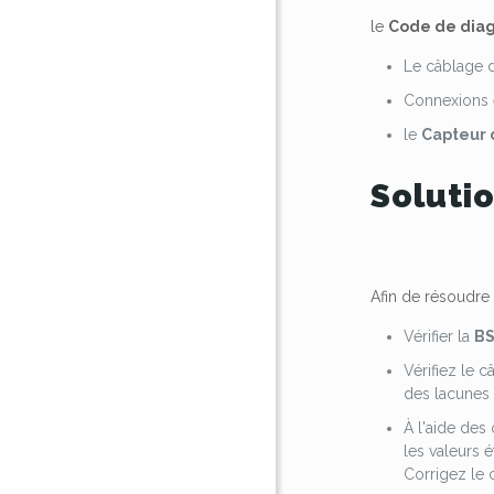
le
Code de diag
Le câblage
Connexions 
le
Capteur 
Soluti
Afin de résoudre
Vérifier la
B
Vérifiez le 
des lacunes 
À l'aide des
les valeurs 
Corrigez le 