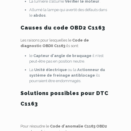
La lumière s'allume
Vérifier le moteur
.
Allumé la lampe qui avertit des défauts dans
le
abdos
.
Causes du code OBD2 C1163
Les raisons pour lesquelles le
Code de
diagnostic OBDII C1163
ils sont:
le
Capteur d'angle de braquage
il n'est
peut-être pas en position neutre.
La
Unité électrique
ou la
Actionneur du
système de freinage antiblocage
ils
pourraient être endommagés.
Solutions possibles pour DTC
C1163
Pour résoudre le
Code d'anomalie C1163 OBD2