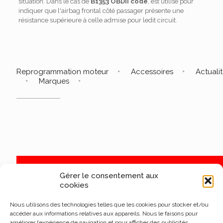
situation. Dans le cas de
B1353 OBDII code
, est utilisé pour
indiquer que l'airbag frontal côté passager présente une
résistance supérieure à celle admise pour ledit circuit.
Reprogrammation moteur
Accessoires
Actuali
Marques
Gérer le consentement aux
cookies
Nous utilisons des technologies telles que les cookies pour stocker et/ou
accéder aux informations relatives aux appareils. Nous le faisons pour
améliorer l’expérience de navigation et pour afficher des publicités