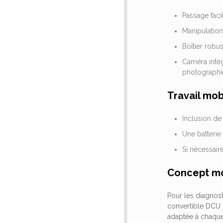
Passage fac
Manipulation 
Boîtier robu
Caméra intég
photographi
Travail mob
Inclusion de
Une batterie 
Si nécessair
Concept mod
Pour les diagnost
convertible DCU 
adaptée à chaque s