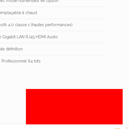
f avec mode numériseur en option
remplaçable à chaud
oth 4.0 classe 1 (hautes performances)
.0 Gigabit LAN RJ45 HDMI Audio
te définition
Professionnel 64 bits