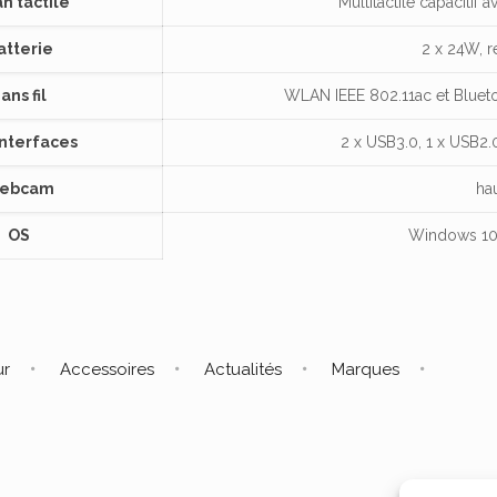
n tactile
Multitactile capaciti
atterie
2 x 24W, 
ans fil
WLAN IEEE 802.11ac et Blueto
interfaces
2 x USB3.0, 1 x USB2
ebcam
hau
OS
Windows 10 
ur
Accessoires
Actualités
Marques