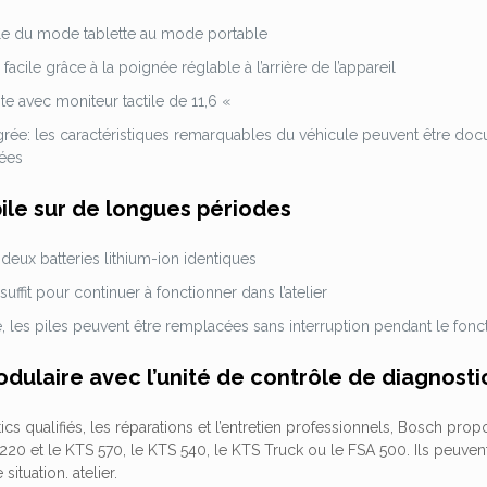
ile du mode tablette au mode portable
facile grâce à la poignée réglable à l’arrière de l’appareil
ste avec moniteur tactile de 11,6 «
rée: les caractéristiques remarquables du véhicule peuvent être do
ées
ile sur de longues périodes
 deux batteries lithium-ion identiques
suffit pour continuer à fonctionner dans l’atelier
e, les piles peuvent être remplacées sans interruption pendant le f
ulaire avec l’unité de contrôle de diagnosti
ics qualifiés, les réparations et l’entretien professionnels, Bosch p
220 et le KTS 570, le KTS 540, le KTS Truck ou le FSA 500. Ils peuven
ituation. atelier.