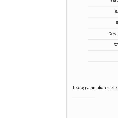
Écra
B
S
Des 
W
Reprogrammation mote