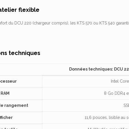
telier flexible
ort du DCU 220 (chargeur compris), les KTS 570 ou KTS 540 garantis
ons techniques
Données techniques: DCU 2
ocesseur
Intel Cor
RAM
8 Go DDR4 ex
de rangement
SS
fficher
11,6 pouces, lisible au s