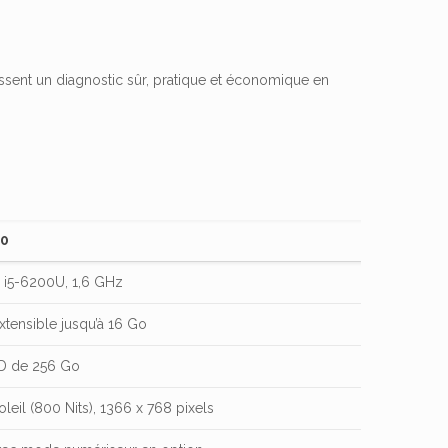
sent un diagnostic sûr, pratique et économique en
20
e i5-6200U, 1,6 GHz
tensible jusqu’à 16 Go
D de 256 Go
oleil (800 Nits), 1366 x 768 pixels