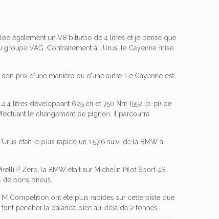
ise également un V8 biturbo de 4 litres et je pense que
 du groupe VAG. Contrairement à l'Urus, le Cayenne mise
er son prix d'une manière ou d'une autre. Le Cayenne est
 4,4 litres développant 625 ch et 750 Nm (552 lb-pi) de
effectuant le changement de pignon. Il parcourra
Urus était le plus rapide un 1.57.6 suivi de la BMW à
elli P Zero, la BMW était sur Michelin Pilot Sport 4S.
ns de bons pneus.
 M Competition ont été plus rapides sur cette piste que
 font pencher la balance bien au-delà de 2 tonnes.