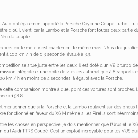
t Auto ont également apporté la Porsche Cayenne Coupé Turbo. Il util
tre d'où il vient, car la Lambo et la Porsche font toutes deux partie
0 Nm de couple.
t exprès car le moteur est exactement le même mais l'Urus doit justifi
ent à 100 km / h de 0,3 seconde, évalué à 3,9.
tition se situe juste entre les deux. Il est doté d'un V8 biturbo de
mission intégrale et une boîte de vitesses automatique à 8 rapports 
00 km / h en moins de 4 secondes, à égalité avec la Porsche.
 de cette comparaison montre à quel point ces voitures sont proches. L'
nne à 1.58.8.
 mentionner que si la Porsche et la Lambo roulaient sur des pneus Pir
-être fonctionné en faveur du X6 M même si les Pirellis sont néanmoi
tre les choses en perspective, je dois mentionner que l'Urus et le X6
n ou l'Audi TTRS Coupé. C’est un exploit incroyable pour les VUS qui