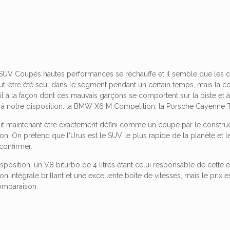
UV Coupés hautes performances se réchauffe et il semble que les cli
-être été seul dans le segment pendant un certain temps, mais la con
eil à la façon dont ces mauvais garçons se comportent sur la piste et à
i à notre disposition: la BMW X6 M Competition, la Porsche Cayenne 
it maintenant être exactement défini comme un coupé par le constructe
ion. On prétend que l'Urus est le SUV le plus rapide de la planète et l
 confirmer.
disposition, un V8 biturbo de 4 litres étant celui responsable de cette
on intégrale brillant et une excellente boîte de vitesses, mais le prix e
omparaison.