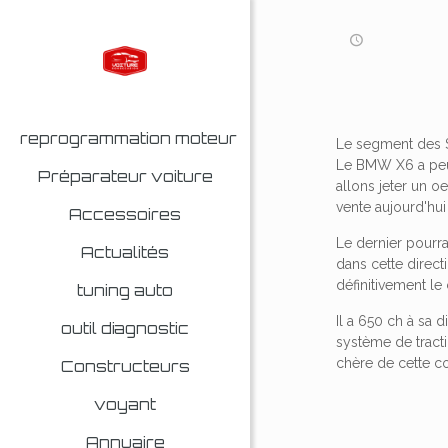
reprogrammation moteur
Le segment des S
Le BMW X6 a peut
Préparateur voiture
allons jeter un o
vente aujourd'hu
Accessoires
Le dernier pourra
Actualités
dans cette direct
définitivement le
tuning auto
Il a 650 ch à sa 
outil diagnostic
système de tracti
chère de cette c
Constructeurs
voyant
Annuaire