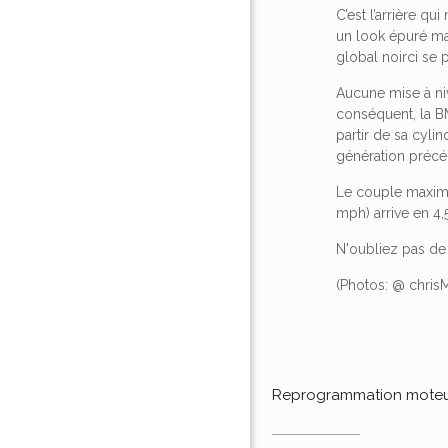
C’est l’arrière q
un look épuré mai
global noirci se 
Aucune mise à ni
conséquent, la B
partir de sa cyli
génération préc
Le couple maxima
mph) arrive en 4
N'oubliez pas de
(Photos: @ chris
Reprogrammation mote