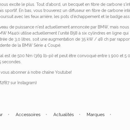
ui nous excite le plus. Tout d'abord, un becquet en fibre de carbone s'
s sportif. En bas, vous trouverez un diffuseur en fibre de carbone int
poursuit avec les feux arrière, les pots d'échappement et le badge as
veau de puissance n'est actuellement annoncée par BMW, mais nous nou
MW M440i utilise actuellement l'unité B58 à six cylindres en ligne q
ndrée de 3,0 litres, soit une augmentation de 35 kW / 48 ch par rappor
édente de la BMW Série 4 Coupé.
l est de 500 Nm (369 lb-pi) et peut être convoqué entre 1 900 et 5 00
,5 secondes.
 vous abonner à notre chaîne Youtube!
M2f87 sur Instagram)
ur
Accessoires
Actualités
Marques