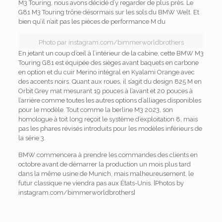
M3 Touring, nous avons décidé d’y regarder de plus près. Le
G81 M3 Touring trône désormais sur les sols du BMW Welt. Et
bien qu’il n’ait pas les pièces de performance M du
Photo par instagram.com/bimmerworldbrothers
En jetant un coup d’œil à l’intérieur de la cabine, cette BMW M3
Touring G81 est équipée des sièges avant baquets en carbone
en option et du cuir Merino intégral en Kyalami Orange avec
des accents noirs. Quant aux roues, il s’agit du design 825 M en
Orbit Grey mat mesurant 19 pouces à l’avant et 20 pouces à
l’arrière comme toutes les autres options d’alliages disponibles
pour le modèle. Tout comme la berline M3 2023, son
homologue à toit long reçoit le système d’exploitation 8, mais
pas les phares révisés introduits pour les modèles inférieurs de
la série 3.
BMW commencera à prendre les commandes des clients en
octobre avant de démarrer la production un mois plus tard
dans la même usine de Munich, mais malheureusement, le
futur classique ne viendra pas aux États-Unis. [Photos by
instagram.com/bimmerworldbrothers]