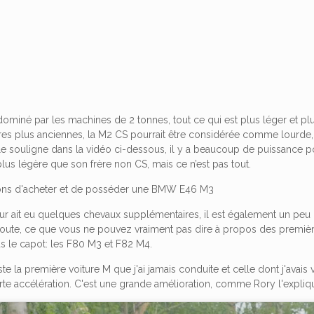
iné par les machines de 2 tonnes, tout ce qui est plus léger et plus
ures plus anciennes, la M2 CS pourrait être considérée comme lourde
e souligne dans la vidéo ci-dessous, il y a beaucoup de puissance p
plus légère que son frère non CS, mais ce n’est pas tout.
sons d'acheter et de posséder une BMW E46 M3
ur ait eu quelques chevaux supplémentaires, il est également un pe
 route, ce que vous ne pouvez vraiment pas dire à propos des premières 
ous le capot: les F80 M3 et F82 M4.
ste la première voiture M que j'ai jamais conduite et celle dont j'avais
rte accélération. C'est une grande amélioration, comme Rory l'expliq