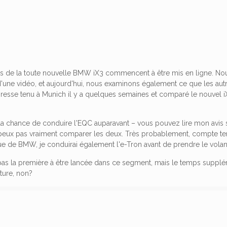
ts de la toute nouvelle BMW iX3 commencent à être mis en ligne. Nous
ne vidéo, et aujourd'hui, nous examinons également ce que les autre
resse tenu à Munich il y a quelques semaines et comparé le nouvel i
 la chance de conduire l'EQC auparavant – vous pouvez lire mon avis sur
e peux pas vraiment comparer les deux. Très probablement, compte te
ue de BMW, je conduirai également l'e-Tron avant de prendre le volant
pas la première à être lancée dans ce segment, mais le temps suppléme
ture, non?