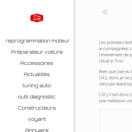
reprogrammation moteur
Les premiers tes
accompagnées d'u
Préparateur voiture
l'événement de p
l'Audi e-Tron.
Accessoires
Bien que j'aie eu
Actualités
l'iX3, donc je n
véhicule électriq
tuning auto
L'iX3 n'est donc 
outil diagnostic
une meilleure voi
Constructeurs
voyant
Annuaire