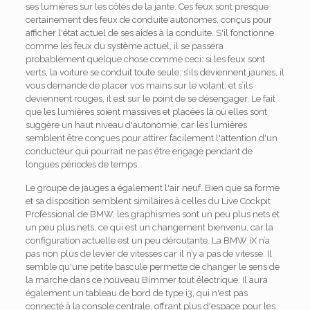
ses lumières sur les côtés de la jante. Ces feux sont presque
certainement des feux de conduite autonomes, conçus pour
afficher l'état actuel de ses aides à la conduite. S'il fonctionne
comme les feux du système actuel, il se passera
probablement quelque chose comme ceci: si les feux sont
verts, la voiture se conduit toute seule; s’ils deviennent jaunes, il
vous demande de placer vos mains sur le volant; et s’ils
deviennent rouges, il est sur le point de se désengager. Le fait
que les lumières soient massives et placées là où elles sont
suggère un haut niveau d'autonomie, car les lumières
semblent être conçues pour attirer facilement l'attention d'un
conducteur qui pourrait ne pas être engagé pendant de
longues périodes de temps.
Le groupe de jauges a également l'air neuf. Bien que sa forme
et sa disposition semblent similaires à celles du Live Cockpit
Professional de BMW, les graphismes sont un peu plus nets et
un peu plus nets, ce qui est un changement bienvenu, car la
configuration actuelle est un peu déroutante. La BMW iX n’a
pas non plus de levier de vitesses car il n’y a pas de vitesse. Il
semble qu'une petite bascule permette de changer le sens de
la marche dans ce nouveau Bimmer tout électrique. Il aura
également un tableau de bord de type i3, qui n'est pas
connecté à la console centrale, offrant plus d'espace pour les