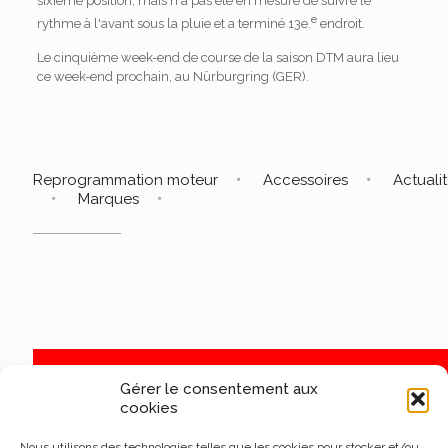
sixième position, mais n'a pas été en mesure de suivre le
e
rythme à l'avant sous la pluie et a terminé 13e.
endroit.
Le cinquième week-end de course de la saison DTM aura lieu
ce week-end prochain, au Nürburgring (GER).
Reprogrammation moteur
Accessoires
Actuali
Marques
Gérer le consentement aux
cookies
Nous utilisons des technologies telles que les cookies pour stocker et/ou