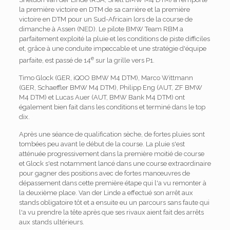
la première victoire en DTM de sa carrière et la première
victoire en DTM pour un Sud-Africain lors de la course de
dimanche à Assen (NED). Le pilote BMW Team RBM a
parfaitement exploité la pluie et les conditions de piste difficiles
et, grâce à une conduite impeccable et une stratégie d'équipe
e
parfaite, est passé de 14
sur la grille vers P1.
Timo Glock (GER, iQOO BMW M4 DTM), Marco Wittmann
(GER, Schaeffler BMW M4 DTM), Philipp Eng (AUT, ZF BMW
M4 DTM) et Lucas Auer (AUT, BMW Bank M4 DTM) ont
également bien fait dans les conditions et terminé dans le top
dix.
Après une séance de qualification sèche, de fortes pluies sont
tombées peu avant le début de la course. La pluie s'est
atténuée progressivement dans la première moitié de course
et Glock s'est notamment lancé dans une course extraordinaire
pour gagner des positions avec de fortes manœuvres de
dépassement dans cette première étape qui l'a vu remonter à
la deuxième place. Van der Linde a effectué son arrêt aux
stands obligatoire tôt et a ensuite eu un parcours sans faute qui
l'a vu prendre la tête après que ses rivaux aient fait des arrêts
aux stands ultérieurs.