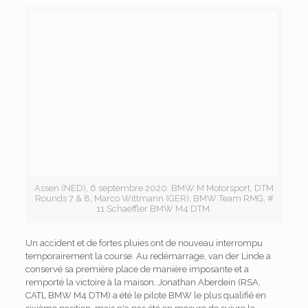
Assen (NED), 6 septembre 2020. BMW M Motorsport, DTM
Rounds 7 & 8, Marco Wittmann (GER), BMW Team RMG, #
11 Schaeffler BMW M4 DTM.
Un accident et de fortes pluies ont de nouveau interrompu
temporairement la course. Au redémarrage, van der Linde a
conservé sa première place de manière imposante et a
remporté la victoire à la maison. Jonathan Aberdein (RSA,
CATL BMW M4 DTM) a été le pilote BMW le plus qualifié en