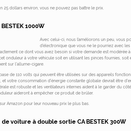
n 25 dollars environ, vous ne pouvez pas battre le prix.
r BESTEK 1000W
Avec celui-ci, nous l’améliorons un peu, vous
d’électronique que vous ne le pourriez avec le
xactement ce dont vous avez besoin si votre demande est modérée à 
t onduleur à votre véhicule soit en utilisant les pinces fournies, soit 
ent sur l'allume-cigare.
e base de 110 volts qui peuvent être utilisées sur des appareils fonctio
ux, et votre consommation d'énergie constante globale devrait être d
ale est robuste et les ventilateurs internes aident à le garder du côté 
onduleur aideront à empêcher ce produit de brûler.
 sur Amazon pour leur nouveau prix le plus bas.
r de voiture à double sortie CA BESTEK 300W