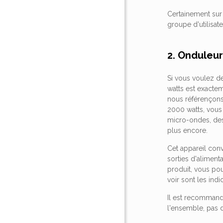
Certainement sur 
groupe d'utilisateu
2. Onduleu
Si vous voulez d
watts est exacte
nous référençons 
2000 watts, vous
micro-ondes, des
plus encore.
Cet appareil conv
sorties d'aliment
produit, vous pou
voir sont les ind
Il est recommandé
l'ensemble, pas 