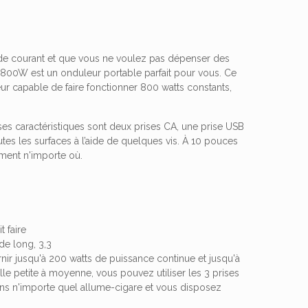
de courant et que vous ne voulez pas dépenser des
O800W est un onduleur portable parfait pour vous. Ce
eur capable de faire fonctionner 800 watts constants,
 ses caractéristiques sont deux prises CA, une prise USB
outes les surfaces à l’aide de quelques vis. À 10 pouces
ement n'importe où.
 faire
 de long, 3,3
urnir jusqu'à 200 watts de puissance continue et jusqu'à
lle petite à moyenne, vous pouvez utiliser les 3 prises
ans n'importe quel allume-cigare et vous disposez