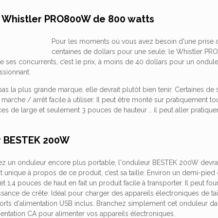
r Whistler PRO800W de 800 watts
Pour les moments où vous avez besoin d'une prise 
centaines de dollars pour une seule, le Whistler PR
de ses concurrents, c’est le prix, à moins de 40 dollars pour un ondul
ssionnant.
pas la plus grande marque, elle devrait plutôt bien tenir. Certaines de
r marche / arrêt facile à utiliser. Il peut être monté sur pratiquement t
es de large et seulement 3 pouces de hauteur .. il peut aller pratiqu
r BESTEK 200W
ez un onduleur encore plus portable, l'onduleur BESTEK 200W devrait
est unique à propos de ce produit, c’est sa taille. Environ un demi-pied
t 1,4 pouces de haut en fait un produit facile à transporter. Il peut fo
sance de crête. Idéal pour charger des appareils électroniques de tai
ports d'alimentation USB inclus. Branchez simplement cet onduleur d
entation CA pour alimenter vos appareils électroniques.