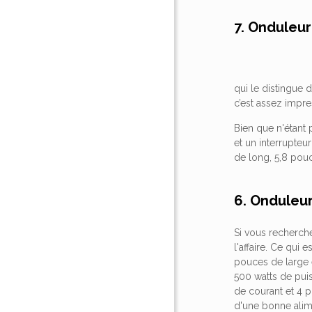
7. Onduleu
qui le distingue 
c’est assez impre
Bien que n'étant 
et un interrupteu
de long, 5,8 pouc
6. Onduleu
Si vous recherch
l'affaire. Ce qui 
pouces de large e
500 watts de puis
de courant et 4 
d'une bonne alim