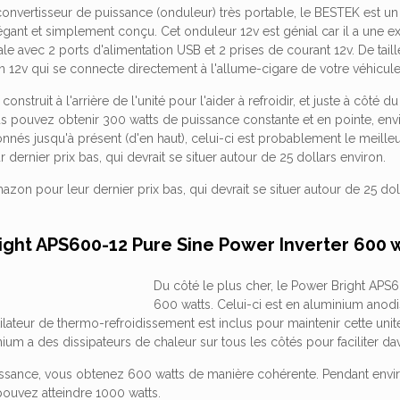
convertisseur de puissance (onduleur) très portable, le BESTEK est u
gant et simplement conçu. Cet onduleur 12v est génial car il a une e
e avec 2 ports d'alimentation USB et 2 prises de courant 12v. De tail
n 12v qui se connecte directement à l'allume-cigare de votre véhicule
 construit à l'arrière de l'unité pour l'aider à refroidir, et juste à côté
 pouvez obtenir 300 watts de puissance constante et en pointe, envi
nés jusqu'à présent (d'en haut), celui-ci est probablement le meilleu
dernier prix bas, qui devrait se situer autour de 25 dollars environ.
mazon pour leur dernier prix bas, qui devrait se situer autour de 25 dol
ight APS600-12 Pure Sine Power Inverter 600 
Du côté le plus cher, le Power Bright APS6
600 watts. Celui-ci est en aluminium anodis
lateur de thermo-refroidissement est inclus pour maintenir cette unité
ium a des dissipateurs de chaleur sur tous les côtés pour faciliter d
ssance, vous obtenez 600 watts de manière cohérente. Pendant envir
uvez atteindre 1000 watts.