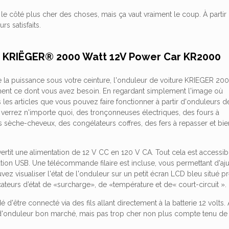
le côté plus cher des choses, mais ça vaut vraiment le coup. À partir de
rs satisfaits.
r KRIËGER® 2000 Watt 12V Power Car KR2000
e la puissance sous votre ceinture, l'onduleur de voiture KRIEGER 20
ment ce dont vous avez besoin. En regardant simplement l'image où
les articles que vous pouvez faire fonctionner à partir d'onduleurs d
 verrez n'importe quoi, des tronçonneuses électriques, des fours à
 sèche-cheveux, des congélateurs coffres, des fers à repasser et bie
ertit une alimentation de 12 V CC en 120 V CA. Tout cela est accessi
ation USB. Une télécommande filaire est incluse, vous permettant d'aj
vez visualiser l'état de l'onduleur sur un petit écran LCD bleu situé
icateurs d’état de «surcharge», de «température et de« court-circuit ».
 d'être connecté via des fils allant directement à la batterie 12 volt
d'onduleur bon marché, mais pas trop cher non plus compte tenu de l