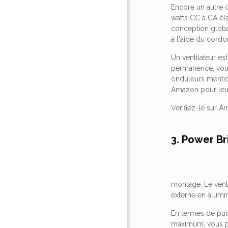
Encore un autre 
watts CC à CA élé
conception global
à l'aide du cordo
Un ventilateur est
permanence, vous
onduleurs mention
Amazon pour leur 
Vérifiez-le sur A
3. Power Br
montage. Le venti
externe en alumin
En termes de pui
maximum, vous po