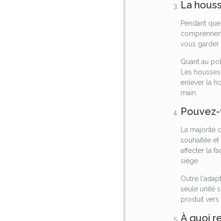
La houss
Pendant que 
comprennent l
vous garder 
Quant au poly
Les housses 
enlever la h
main.
Pouvez-v
La majorité d
souhaitée et 
affecter la 
siège.
Outre l'adapt
seule unité 
produit vers
À quoi r