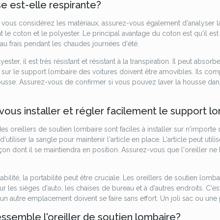
e est-elle respirante?
vous considérez les matériaux, assurez-vous également d'analyser la
e coton et le polyester. Le principal avantage du coton est qu'il est r
au frais pendant les chaudes journées d'été.
ester, il est très résistant et résistant à la transpiration. Il peut absor
sur le support lombaire des voitures doivent être amovibles. Ils co
ousse. Assurez-vous de confirmer si vous pouvez laver la housse dans
ous installer et régler facilement le support l
es oreillers de soutien lombaire sont faciles à installer sur n'importe q
d'utiliser la sangle pour maintenir l'article en place. L'article peut u
façon dont il se maintiendra en position. Assurez-vous que l'oreiller
abilité, la portabilité peut être cruciale. Les oreillers de soutien lom
sur les sièges d'auto, les chaises de bureau et à d'autres endroits. C
 un autre emplacement doivent se faire sans effort. Un joli sac ou une
essemble l'oreiller de soutien lombaire?