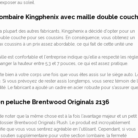
exposer au soleil.
 lombaire Kingphenix avec maille double couc
a plupart des autres fabricants, Kingphenix a décidé d'opter pour un
double couche pour ses coussins. En conséquence, vous obtenez un
coussins à un prix assez abordable, ce qui fait de cette unité une
lle est confortable et l'entreprise indique qu'elle a respecté les rè
anger la hauteur entre 5,3 et 7 pouces, ce qui est assez pratique.
te bien à votre corps une fois que vous êtes assis sur le siège auto. L
e. Si vous prévoyez de rester assis longtemps, vous serez témoin de l'i
dité. Le fabricant a ajouté un cadre en acier robuste pour s'assurer q
 en peluche Brentwood Originals 2136
t de noter que la même chose est à la fois l'avantage majeur et un petit
dossier Brentwood Originals Plush. Le produit est incroyablement
ifie que vous vous sentirez agréable en l'utilisant. Cependant, si vous
 soutien supplémentaire pour votre section lombaire, la fermeté