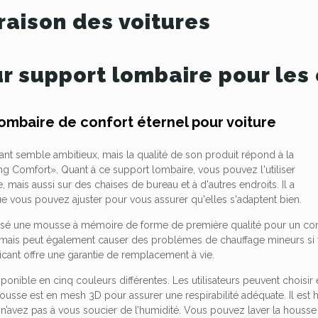
aison des voitures
ur support lombaire pour les
lombaire de confort éternel pour voiture
ant semble ambitieux, mais la qualité de son produit répond à la
ng Comfort». Quant à ce support lombaire, vous pouvez l'utiliser
, mais aussi sur des chaises de bureau et à d'autres endroits. Il a
e vous pouvez ajuster pour vous assurer qu'elles s'adaptent bien.
tilisé une mousse à mémoire de forme de première qualité pour un con
 mais peut également causer des problèmes de chauffage mineurs si vo
ricant offre une garantie de remplacement à vie.
ponible en cinq couleurs différentes. Les utilisateurs peuvent choisir e
ousse est en mesh 3D pour assurer une respirabilité adéquate. Il est hy
 n’avez pas à vous soucier de l’humidité. Vous pouvez laver la housse