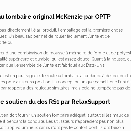
au lombaire original McKenzie par OPTP
t pas directement lié au produit, l'emballage est la première chose
ez. Un beau sac permet de rouler facilement l'unité et de
orte où.
rend une combinaison de mousse à mémoire de forme et de polyester
ité supérieure et durable, qui est assez douce. Quant à la housse, elle
oter que l'ensemble de l'unité est fabriqué aux États-Unis.
e est un peu fragile et le rouleau lombaire a tendance à descendre to
 pour ajuster sa position. La conception unique garantit que l'unité 
par rapport à des rouleaux similaires, mais cela ne l’empêche pas de 
 de soutien du dos RS1 par RelaxSupport
utien doit fournir un soutien lombaire adéquat, surtout si les maux de
t pendant la conduite. Les utilisateurs n’apprécient pas non plus
soit trop volumineux car ils n’ont pas le confort dont ils ont besoin.