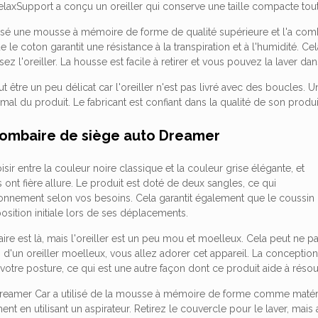
laxSupport a conçu un oreiller qui conserve une taille compacte tout 
tilisé une mousse à mémoire de forme de qualité supérieure et l'a c
e le coton garantit une résistance à la transpiration et à l'humidité. Ce
sez l'oreiller. La housse est facile à retirer et vous pouvez la laver da
 être un peu délicat car l'oreiller n'est pas livré avec des boucles. 
mal du produit. Le fabricant est confiant dans la qualité de son produ
 lombaire de siège auto Dreamer
ir entre la couleur noire classique et la couleur grise élégante, et
s ont fière allure. Le produit est doté de deux sangles, ce qui
itionnement selon vos besoins. Cela garantit également que le coussin
position initiale lors de ses déplacements.
re est là, mais l'oreiller est un peu mou et moelleux. Cela peut ne p
 d'un oreiller moelleux, vous allez adorer cet appareil. La concept
 votre posture, ce qui est une autre façon dont ce produit aide à rés
amer Car a utilisé de la mousse à mémoire de forme comme matériau
ent en utilisant un aspirateur. Retirez le couvercle pour le laver, m