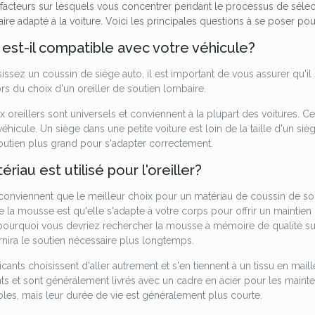
 facteurs sur lesquels vous concentrer pendant le processus de sélec
re adapté à la voiture. Voici les principales questions à se poser pou
er est-il compatible avec votre véhicule?
sissez un coussin de siège auto, il est important de vous assurer qu'
ors du choix d'un oreiller de soutien lombaire.
oreillers sont universels et conviennent à la plupart des voitures. Cep
véhicule. Un siège dans une petite voiture est loin de la taille d'un s
soutien plus grand pour s'adapter correctement.
riau est utilisé pour l'oreiller?
conviennent que le meilleur choix pour un matériau de coussin de s
e la mousse est qu'elle s'adapte à votre corps pour offrir un maintien
t pourquoi vous devriez rechercher la mousse à mémoire de qualité sup
rnira le soutien nécessaire plus longtemps.
icants choisissent d'aller autrement et s'en tiennent à un tissu en mail
nts et sont généralement livrés avec un cadre en acier pour les mainten
les, mais leur durée de vie est généralement plus courte.