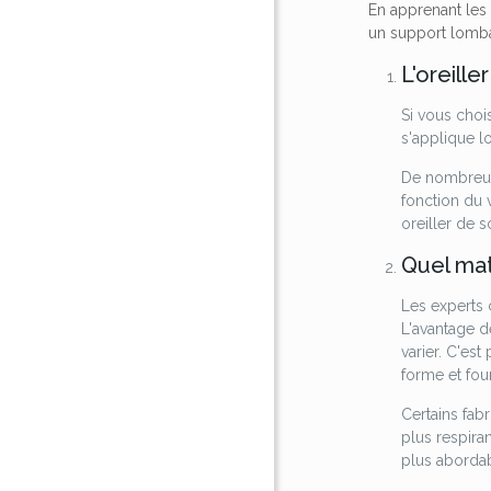
En apprenant les
un support lombai
L'oreill
Si vous choi
s'applique l
De nombreux 
fonction du 
oreiller de 
Quel maté
Les experts 
L'avantage d
varier. C'es
forme et fou
Certains fabr
plus respira
plus abordab