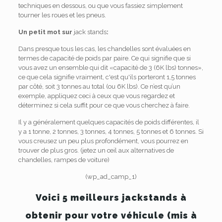
techniques en dessous, ou que vous fassiez simplement
tourner les roues et les pneus.
Un petit mot sur
jack stands
:
Dans presque tous les cas, les chandelles sont évaluées en
termes de capacité de poids par paire. Ce qui signifie que si
vous avez un ensemble qui dit «capacité de 3 (6K lbs) tonnes»,
ce que cela signifie vraiment, c'est qu'ils porteront 1,5 tonnes
par côté, soit 3 tonnes au total (ou 6K lbs). Ce n’est qu’un
exemple, appliquez ceci à ceux que vous regardez et
déterminez si cela suffit pour ce que vous cherchez à faire.
Il y a généralement quelques capacités de poids différentes, il
y a 1 tonne, 2 tonnes, 3 tonnes, 4 tonnes, 5 tonnes et 6 tonnes. Si
vous creusez un peu plus profondément, vous pourrez en
trouver de plus gros. (jetez un œil aux alternatives de
chandelles, rampes de voiture)
(wp_ad_camp_1)
Voici 5 meilleurs jackstands à
obtenir pour votre véhicule (mis à