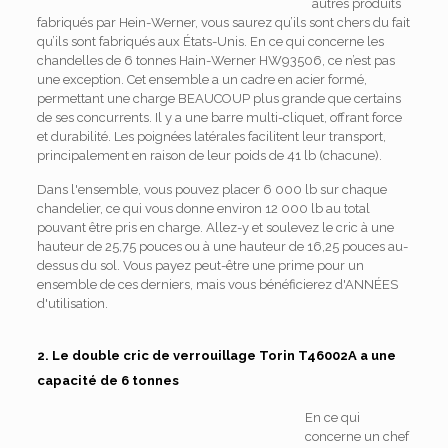
autres produits
fabriqués par Hein-Werner, vous saurez qu’ils sont chers du fait
qu’ils sont fabriqués aux États-Unis. En ce qui concerne les
chandelles de 6 tonnes Hain-Werner HW93506, ce n’est pas
une exception. Cet ensemble a un cadre en acier formé,
permettant une charge BEAUCOUP plus grande que certains
de ses concurrents. Il y a une barre multi-cliquet, offrant force
et durabilité. Les poignées latérales facilitent leur transport,
principalement en raison de leur poids de 41 lb (chacune).
Dans l'ensemble, vous pouvez placer 6 000 lb sur chaque
chandelier, ce qui vous donne environ 12 000 lb au total
pouvant être pris en charge. Allez-y et soulevez le cric à une
hauteur de 25,75 pouces ou à une hauteur de 16,25 pouces au-
dessus du sol. Vous payez peut-être une prime pour un
ensemble de ces derniers, mais vous bénéficierez d'ANNÉES
d'utilisation.
2. Le double cric de verrouillage Torin T46002A a une
capacité de 6 tonnes
En ce qui
concerne un chef