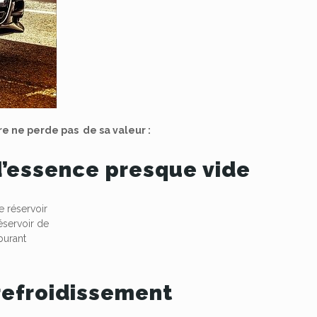
e ne perde pas de sa valeur :
 d’essence presque vide
 réservoir
éservoir de
burant
 refroidissement