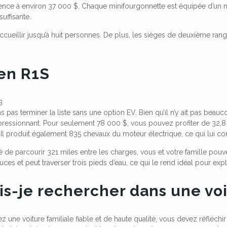
ce à environ 37 000 $. Chaque minifourgonnette est équipée d’un m
uffisante.
cueillir jusqu’à huit personnes. De plus, les sièges de deuxième rang
ien R1S
 pas terminer la liste sans une option EV. Bien qu’il n’y ait pas beau
pressionnant. Pour seulement 78 000 $, vous pouvez profiter de 32,8
Il produit également 835 chevaux du moteur électrique, ce qui lui c
té de parcourir 321 miles entre les charges, vous et votre famille pouve
uces et peut traverser trois pieds d’eau, ce qui le rend idéal pour exp
s-je rechercher dans une voi
z une voiture familiale fiable et de haute qualité, vous devez réfléc