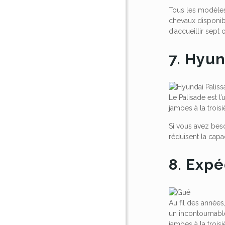
Tous les modèles
chevaux disponibl
d’accueillir sept
7. Hyun
Le Palisade est 
jambes à la troi
Si vous avez beso
réduisent la capa
8. Expé
Au fil des années
un incontournabl
jambes à la trois