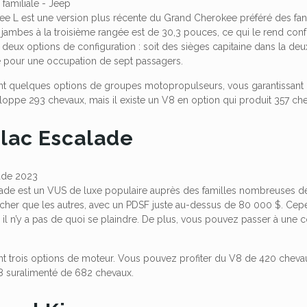
e L est une version plus récente du Grand Cherokee préféré des fans
s jambes à la troisième rangée est de 30,3 pouces, ce qui le rend co
 deux options de configuration : soit des sièges capitaine dans la de
 pour une occupation de sept passagers.
ent quelques options de groupes motopropulseurs, vous garantissant
oppe 293 chevaux, mais il existe un V8 en option qui produit 357 ch
llac Escalade
lade est un VUS de luxe populaire auprès des familles nombreuses
cher que les autres, avec un PDSF juste au-dessus de 80 000 $. Cep
 il n’y a pas de quoi se plaindre. De plus, vous pouvez passer à une 
ent trois options de moteur. Vous pouvez profiter du V8 de 420 chev
V8 suralimenté de 682 chevaux.