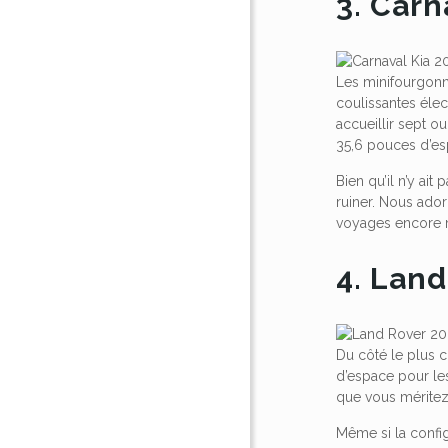
3. Carn
Les minifourgonn
coulissantes élect
accueillir sept o
35,6 pouces d’es
Bien qu’il n’y a
ruiner. Nous ador
voyages encore m
4. Lan
Du côté le plus c
d’espace pour les
que vous méritez
Même si la config