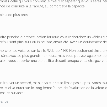
oisir celui qui vous convient le mieux et espérer que vous serez heure
nce de conduite, à la fiabilité, au confort et à la capacité.
ints de plus près.
votre principale préoccupation lorsque vous recherchez un véhicule p
rd’hui sont plus sûrs qu’ils ne l’ont jamais été. Avec un équipement d
rcher les voitures sur le site Web de l’IIHS. Non seulement l’Insuran
 sûrs avec les plus grands honneurs, mais vous pouvez également dé
aient vous apporter une tranquillité d’esprit lorsque vous chargez vot
 trouver un accord, mais la valeur ne se limite pas au prix. Après to
elle-ci va durer sur le long terme ? Lors de l’évaluation de la valeur d
t les suivants :
urance