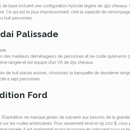
 de base incluent une configuration hybride légère de 392 chevaux. Si
e. Ce qui est le plus impressionnant, c’est la capacité de remorquage
 ou huit personnes.
dai Palissade
l’un des meilleurs déménageurs de personnes et ne coûte qu’environ 3
sième rangée et est équipé d’un V6 de 291 chevaux.
in de huit places assises, choisissez la banquette de deuxième rangée
cité à sept personnes.
dition Ford
, l’Expédition ne manque jamais de subvenir aux besoins de la grande f
e sur les routes américaines. Pour seulement environ 55 000 $, vous
ième rangée. Il est également assez économe en carburant pour sa tai