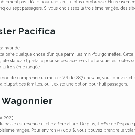
obablement pas idéale pour une famille plus nombreuse. Heureuseme
inq ou sept passagers. Si vous choisissez la troisième rangée, des si
sler Pacifica
fica offre quelque chose d’unique parmi les mini-fourgonnettes. Cett
grale standard, parfaite pour se déplacer en ville lorsque les routes 
 la troisième rangée.
modèle comprenne un moteur V6 de 287 chevaux, vous pouvez choisi
la plupart des familles, ou il existe une option pour huit passagers.
p Wagonnier
u passé est revenue et elle a fière allure. De plus, il offre de l’espa
troisième rangée. Pour environ 59 000 $, vous pouvez prendre le vola