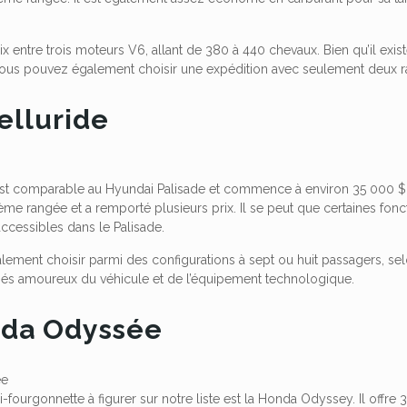
x entre trois moteurs V6, allant de 380 à 440 chevaux. Bien qu’il exist
vous pouvez également choisir une expédition avec seulement deux r
Telluride
 est comparable au Hyundai Palisade et commence à environ 35 000 $.
ième rangée et a remporté plusieurs prix. Il se peut que certaines fonc
accessibles dans le Palisade.
ment choisir parmi des configurations à sept ou huit passagers, selon 
bés amoureux du véhicule et de l’équipement technologique.
nda Odyssée
-fourgonnette à figurer sur notre liste est la Honda Odyssey. Il offre