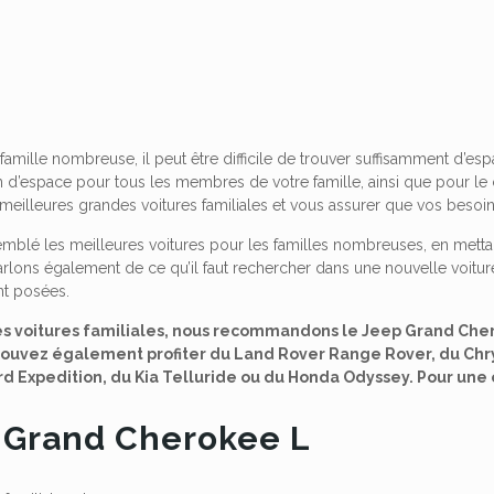
famille nombreuse, il peut être difficile de trouver suffisamment d’espa
 d’espace pour tous les membres de votre famille, ainsi que pour l
 meilleures grandes voitures familiales et vous assurer que vos besoins 
mblé les meilleures voitures pour les familles nombreuses, en metta
lons également de ce qu’il faut rechercher dans une nouvelle voiture
t posées.
s voitures familiales, nous recommandons le Jeep Grand Chero
 pouvez également profiter du Land Rover Range Rover, du Chr
rd Expedition, du Kia Telluride ou du Honda Odyssey. Pour une 
p Grand Cherokee L