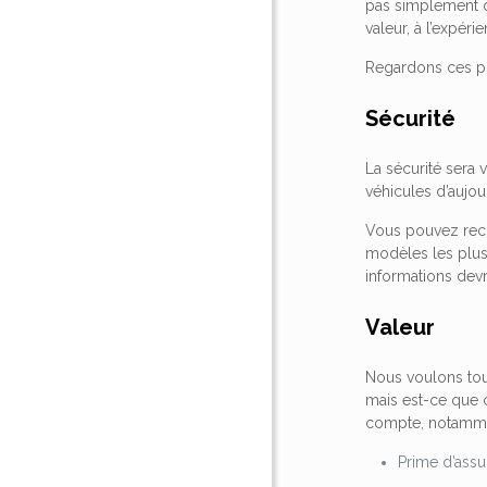
pas simplement ch
valeur, à l’expérie
Regardons ces po
Sécurité
La sécurité sera 
véhicules d’aujou
Vous pouvez reche
modèles les plus
informations devr
Valeur
Nous voulons tous
mais est-ce que c
compte, notammen
Prime d’ass